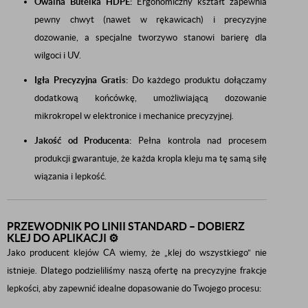
Owalna Butelka HDPE:
Ergonomiczny kształt zapewnia
pewny chwyt (nawet w rękawicach) i precyzyjne
dozowanie, a specjalne tworzywo stanowi barierę dla
wilgoci i UV.
Igła Precyzyjna Gratis:
Do każdego produktu dołączamy
dodatkową końcówkę, umożliwiającą dozowanie
mikrokropel w elektronice i mechanice precyzyjnej.
Jakość od Producenta:
Pełna kontrola nad procesem
produkcji gwarantuje, że każda kropla kleju ma tę samą siłę
wiązania i lepkość.
PRZEWODNIK PO LINII STANDARD – DOBIERZ
KLEJ DO APLIKACJI ⚙️
Jako producent klejów CA wiemy, że „klej do wszystkiego” nie
istnieje. Dlatego podzieliliśmy naszą ofertę na precyzyjne frakcje
lepkości, aby zapewnić idealne dopasowanie do Twojego procesu: