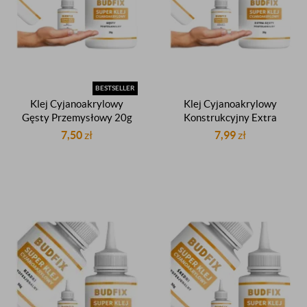
BESTSELLER
Klej Cyjanoakrylowy
Klej Cyjanoakrylowy
Gęsty Przemysłowy 20g
Konstrukcyjny Extra
(20ml) Budfix Standard
Gęsty 20g (20ml) Budfix
7,50
zł
7,99
zł
Standard