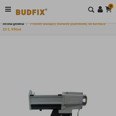
0
Strona główna
Pistolet dozujący manulny plastikowy, do kartuszy
10:1, 490ml