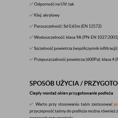
✅ Odporność na UV: tak
✅ Klej: akrylowy
✅ Paroszczelność: Sd 0,65m (EN 12572)
✅ Wodoszczelność: klasa 9A (PN-EN 1027:2001
✅ Szczelność powietrza (współczynnik infiltracji
✅ Przepuszczalność powietrza (600Pa): klasa 4
SPOSÓB UŻYCIA / PRZYGOT
Ciepły montaż okien przygotowanie podłoża
✅ Warto przy stosowaniu taśm zastosować
p
przyczepność taśmy do podłoża można również z
poprawek przy montażu