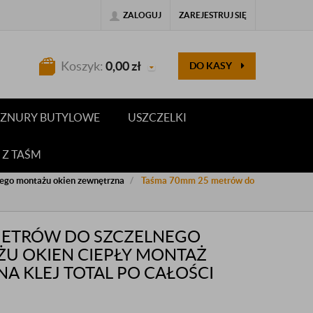
ZALOGUJ
ZAREJESTRUJ SIĘ
Koszyk:
0,00
zł
DO KASY
 SZNURY BUTYLOWE
USZCZELKI
 Z TAŚM
łego montażu okien zewnętrzna
Taśma 70mm 25 metrów do
METRÓW DO SZCZELNEGO
U OKIEN CIEPŁY MONTAŻ
A KLEJ TOTAL PO CAŁOŚCI