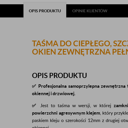
OPIS PRODUKTU
OPINIE KLIENTÓW
TAŚMA DO CIEPŁEGO, S
OKIEN ZEWNĘTRZNA PEŁ
OPIS PRODUKTU
✅
Profesjonalna samoprzylepna zewnętrzna t
okiennej i drzwiowej.
✅
Jest to taśma w wersji, w której
zamkni
powierzchni agresywnym klejem
, który przyk
paskiem kleju o szerokości 12mm z drugiej otw
okiennej.