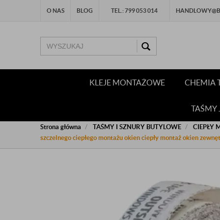
O NAS
BLOG
TEL.: 799 053 014
HANDLOWY@BU
KLEJE MONTAŻOWE
CHEMIA 
TAŚMY
Strona główna
TAŚMY I SZNURY BUTYLOWE
CIEPŁY 
szczelnego ciepłego montażu okien ciepły montaż okien zewnętrz