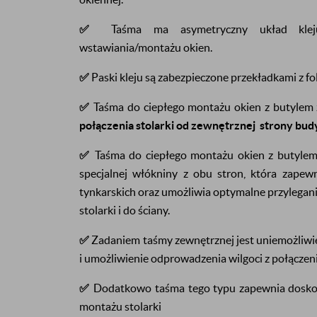
✅
Taśma ma asymetryczny układ klej
wstawiania/montażu okien.
✅
Paski kleju są zabezpieczone przekładkami z fol
✅
Taśma do ciepłego montażu okien z butylem 
połączenia stolarki od zewnętrznej strony bud
✅
Taśma do ciepłego montażu okien z butylem
specjalnej włókniny z obu stron, która zape
tynkarskich oraz umożliwia optymalne przylegani
stolarki i do ściany.
✅
Zadaniem taśmy zewnętrznej jest uniemożliwi
i umożliwienie odprowadzenia wilgoci z połączen
✅
Dodatkowo taśma tego typu zapewnia doskon
montażu stolarki