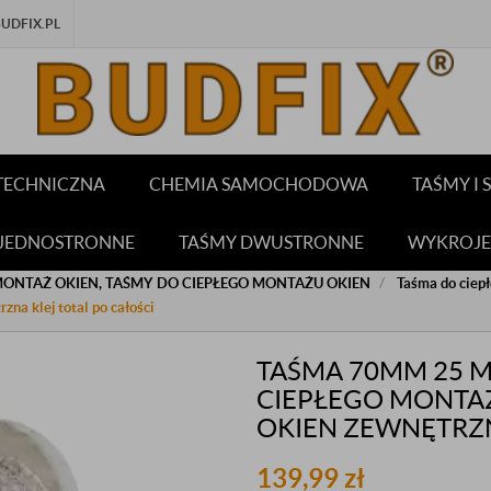
DFIX.PL
TECHNICZNA
CHEMIA SAMOCHODOWA
TAŚMY I
 JEDNOSTRONNE
TAŚMY DWUSTRONNE
WYKROJE
MONTAŻ OKIEN, TAŚMY DO CIEPŁEGO MONTAŻU OKIEN
Taśma do ciep
na klej total po całości
TAŚMA 70MM 25 
CIEPŁEGO MONTAŻ
OKIEN ZEWNĘTRZN
139,99
zł