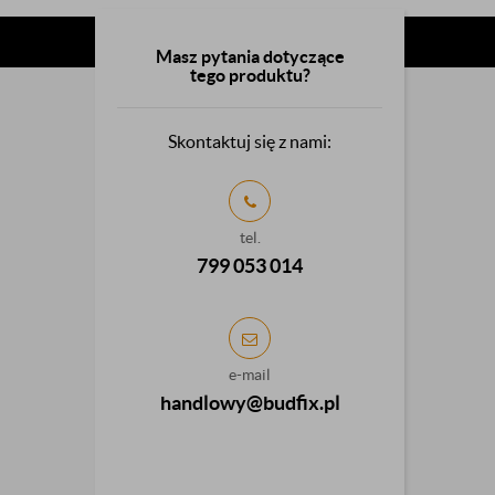
Masz pytania dotyczące
tego produktu?
Skontaktuj się z nami:
tel.
799 053 014
e-mail
handlowy@budfix.pl