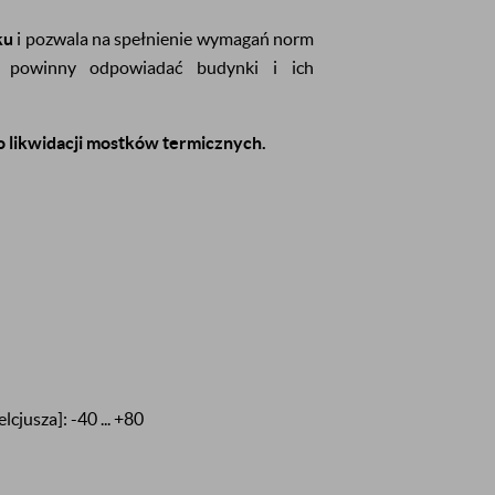
ku
i pozwala na spełnienie wymagań norm
mi powinny odpowiadać budynki i ich
o likwidacji mostków termicznych.
jusza]: -40 ... +80