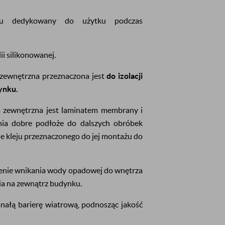
u dedykowany do użytku podczas
ii silikonowanej.
zewnętrzna przeznaczona jest
do izolacji
ynku.
 zewnętrzna jest laminatem membrany i
wnia dobre podłoże do dalszych obróbek
e kleju przeznaczonego do jej montażu do
enie wnikania wody opadowej do wnętrza
ia na zewnątrz budynku.
ałą barierę wiatrową, podnosząc jakość