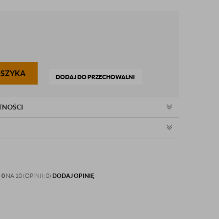
OSZYKA
DODAJ DO PRZECHOWALNI
TNOŚCI
:
0
NA 10 (OPINII: 0)
DODAJ OPINIĘ