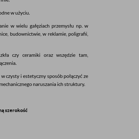
godne w użyciu.
anie w wielu gałęziach przemysłu np. w
ce, budownictwie, w reklamie, poligrafii,
kła czy ceramiki oraz wszędzie tam,
ączenia.
 czysty i estetyczny sposób połączyć ze
mechanicznego naruszania ich struktury.
ną szerokość