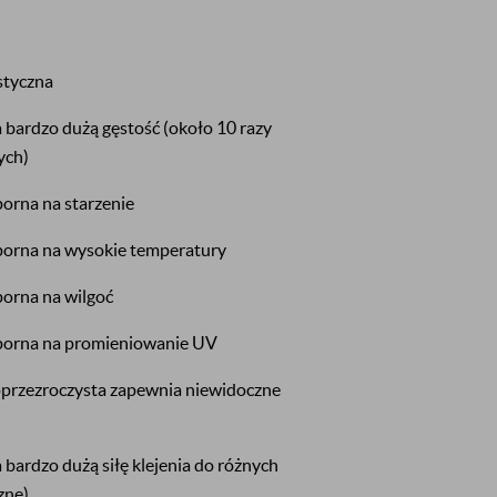
styczna
ardzo dużą gęstość (około 10 razy
ych)
orna na starzenie
orna na wysokie temperatury
orna na wilgoć
porna na promieniowanie UV
rzezroczysta zapewnia niewidoczne
ardzo dużą siłę klejenia do różnych
zne)