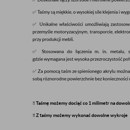
✅ Taśmy są miękkie, o wysokiej sile klejenia i wy
✅ Unikalne właściwości umożliwiają zastosow
przemyśle motoryzacyjnym, transporcie, elektroni
przy produkcji mebli.
✅ Stosowana do łączenia m. in. metalu, sz
gdzie wymagana jest wysoka przezroczystość poł
✅ Za pomocą taśm ze spienionego akrylu można w
sobą róznorodne powierzchnie bez konieczności 
‼️
Taśmę możemy dociąć co 1 milimetr na dowol
‼️
Z taśmy możemy wykonać dowolne wykroje