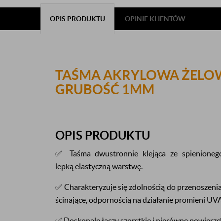
OPIS PRODUKTU
OPINIE KLIENTÓW
TAŚMA AKRYLOWA ŻELO
GRUBOŚĆ 1MM
OPIS PRODUKTU
✅ Taśma dwustronnie klejąca ze spienionego 
lepką elastyczną warstwę.
✅ Charakteryzuje się zdolnością do przenoszenia
ścinające, odpornością na działanie promieni UV
✅ Doskonale łączy szorstkie i nierówne powierzc