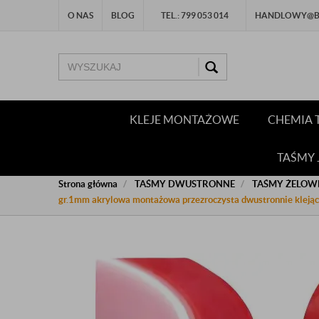
O NAS
BLOG
TEL.: 799 053 014
HANDLOWY@BU
KLEJE MONTAŻOWE
CHEMIA 
TAŚMY
Strona główna
TAŚMY DWUSTRONNE
TAŚMY ŻELOW
gr.1mm akrylowa montażowa przezroczysta dwustronnie kleją