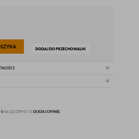
OSZYKA
DODAJ DO PRZECHOWALNI
TNOŚCI
:
0
NA 10 (OPINII: 0)
DODAJ OPINIĘ