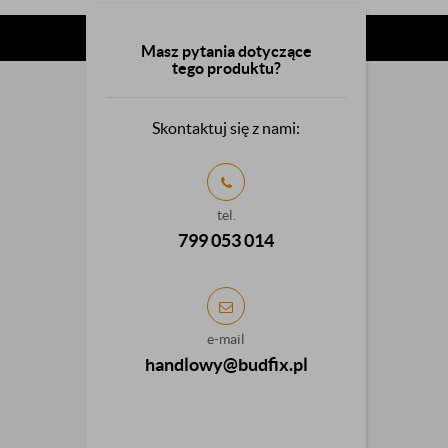
Masz pytania dotyczące
tego produktu?
Skontaktuj się z nami:
tel.
799 053 014
e-mail
handlowy@budfix.pl