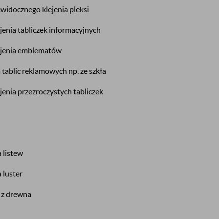
idocznego klejenia pleksi
enia tabliczek informacyjnych
ejenia emblematów
tablic reklamowych np. ze szkła
enia przezroczystych tabliczek
 listew
 luster
 z drewna