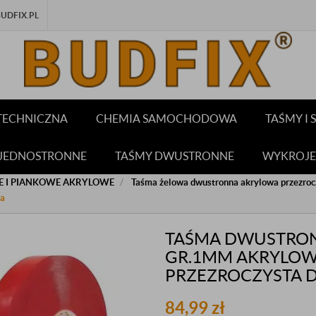
DFIX.PL
TECHNICZNA
CHEMIA SAMOCHODOWA
TAŚMY I
 JEDNOSTRONNE
TAŚMY DWUSTRONNE
WYKROJE
E I PIANKOWE AKRYLOWE
Taśma żelowa dwustronna akrylowa przezroc
ca
TAŚMA DWUSTRO
GR.1MM AKRYLO
PRZEZROCZYSTA 
84,99
zł