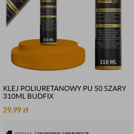
KLEJ POLIURETANOWY PU 50 SZARY
310ML BUDFIX
29,99
zł
WYSYŁKA
CZAS WYSYŁKI: 3 DNI ROBOCZE