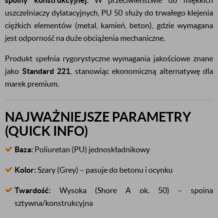
spoiny konstrukcyjnej
. W przeciwieństwie do miękkich
uszczelniaczy dylatacyjnych, PU 50 służy do trwałego klejenia
ciężkich elementów (metal, kamień, beton), gdzie wymagana
jest odporność na duże obciążenia mechaniczne.
Produkt spełnia rygorystyczne wymagania jakościowe znane
jako
Standard 221
, stanowiąc ekonomiczną alternatywę dla
marek premium.
NAJWAŻNIEJSZE PARAMETRY
(QUICK INFO)
Baza:
Poliuretan (PU) jednoskładnikowy
Kolor:
Szary (Grey) – pasuje do betonu i ocynku
Twardość:
Wysoka (Shore A ok. 50) – spoina
sztywna/konstrukcyjna