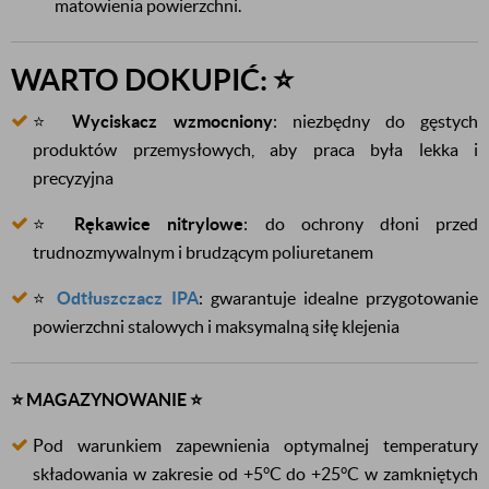
matowienia powierzchni.
WARTO DOKUPIĆ: ⭐
⭐
Wyciskacz wzmocniony
: niezbędny do gęstych
produktów przemysłowych, aby praca była lekka i
precyzyjna
⭐
Rękawice nitrylowe
: do ochrony dłoni przed
trudnozmywalnym i brudzącym poliuretanem
⭐
Odtłuszczacz IPA
: gwarantuje idealne przygotowanie
powierzchni stalowych i maksymalną siłę klejenia
⭐
MAGAZYNOWANIE
⭐
Pod warunkiem zapewnienia optymalnej temperatury
składowania w zakresie od +5°C do +25°C w zamkniętych