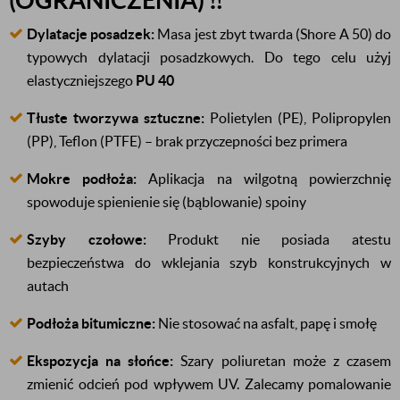
(OGRANICZENIA) ‼️
Dylatacje posadzek:
Masa jest zbyt twarda (Shore A 50) do
typowych dylatacji posadzkowych. Do tego celu użyj
elastyczniejszego
PU 40
Tłuste tworzywa sztuczne:
Polietylen (PE), Polipropylen
(PP), Teflon (PTFE) – brak przyczepności bez primera
Mokre podłoża:
Aplikacja na wilgotną powierzchnię
spowoduje spienienie się (bąblowanie) spoiny
Szyby czołowe:
Produkt nie posiada atestu
bezpieczeństwa do wklejania szyb konstrukcyjnych w
autach
Podłoża bitumiczne:
Nie stosować na asfalt, papę i smołę
Ekspozycja na słońce:
Szary poliuretan może z czasem
zmienić odcień pod wpływem UV. Zalecamy pomalowanie