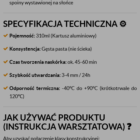
spoiny wystawionej na słońce
SPECYFIKACJA TECHNICZNA ⚙️
Pojemność:
310ml (Kartusz aluminiowy)
Konsystencja:
Gęsta pasta (nie ścieka)
Czas tworzenia naskórka:
ok. 45-60 min
Szybkość utwardzania:
3-4 mm / 24h
Odporność termiczna:
-40°C do +90°C (krótkotrwale do
120℃)
JAK UŻYWAĆ PRODUKTU
(INSTRUKCJA WARSZTATOWA) ❓
Aby uzyskać połączenie klasy konstrukcyjnej: