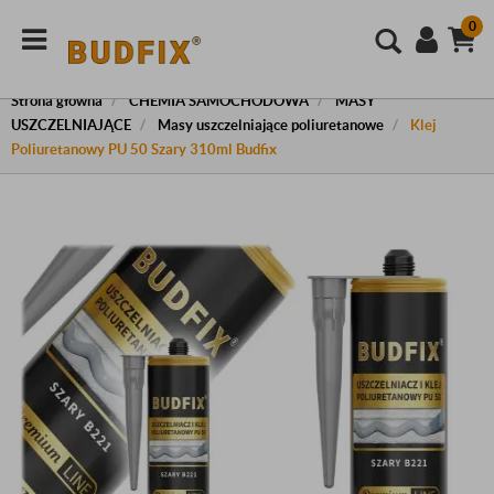
0
Strona główna
CHEMIA SAMOCHODOWA
MASY
USZCZELNIAJĄCE
Masy uszczelniające poliuretanowe
Klej
Poliuretanowy PU 50 Szary 310ml Budfix